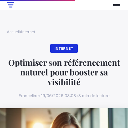
Accueil
›
Internet
INTERNET
Optimiser son référencement
naturel pour booster sa
visibilité
Franceline
•
19/06/2026 08:08
•
8 min de lecture