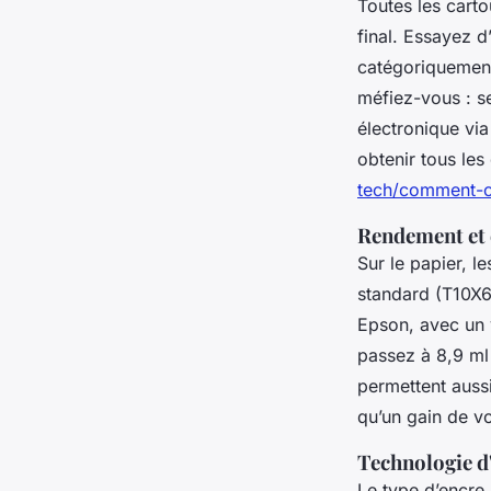
Toutes les carto
final. Essayez 
catégoriquement
méfiez-vous : se
électronique vi
obtenir tous les
tech/comment-c
Rendement et 
Sur le papier, l
standard (T10X
Epson, avec un 
passez à 8,9 ml
permettent auss
qu’un gain de vo
Technologie d'
Le type d’encre 