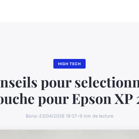
HIGH TECH
nseils pour selection
ouche pour Epson XP
Bona
•
23/04/2026 19:37
•
9 min de lecture