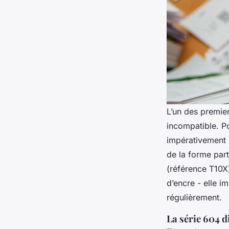
L’un des premie
incompatible. P
impérativement 
de la forme part
(référence T10X
d’encre - elle i
régulièrement.
La série 604 d