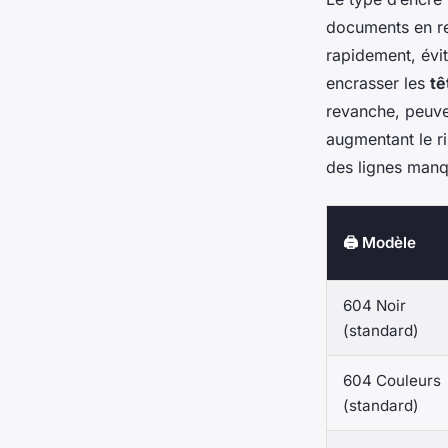
documents en re
rapidement, évit
encrasser les
tê
revanche, peuven
augmentant le r
des lignes manq
🖨️ Modèle
604 Noir
(standard)
604 Couleurs
(standard)