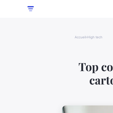
Accueil
›
High tech
Top co
cart