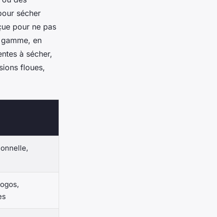
pour sécher
nçue pour ne pas
de gamme, en
entes à sécher,
sions floues,
onnelle,
ogos,
es