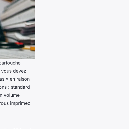
 cartouche
: vous devez
s » en raison
sons : standard
en volume
 vous imprimez