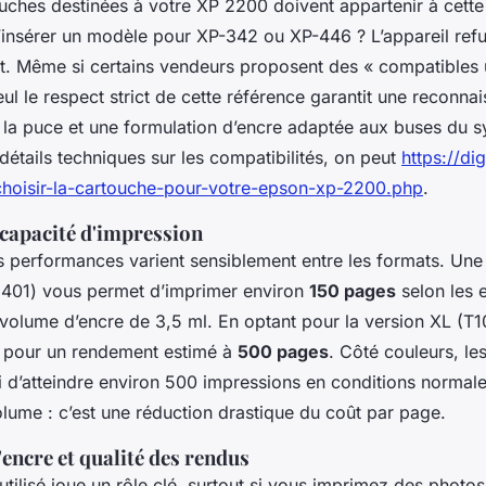
uches destinées à votre XP 2200 doivent appartenir à cette 
d’insérer un modèle pour XP-342 ou XP-446 ? L’appareil ref
. Même si certains vendeurs proposent des « compatibles u
ul le respect strict de cette référence garantit une reconna
a la puce et une formulation d’encre adaptée aux buses du 
 détails techniques sur les compatibilités, on peut
https://dig
hoisir-la-cartouche-pour-votre-epson-xp-2200.php
.
capacité d'impression
es performances varient sensiblement entre les formats. Une
6401) vous permet d’imprimer environ
150 pages
selon les 
volume d’encre de 3,5 ml. En optant pour la version XL (T
 pour un rendement estimé à
500 pages
. Côté couleurs, le
i d’atteindre environ 500 impressions en conditions normale
lume : c’est une réduction drastique du coût par page.
encre et qualité des rendus
utilisé joue un rôle clé, surtout si vous imprimez des photo