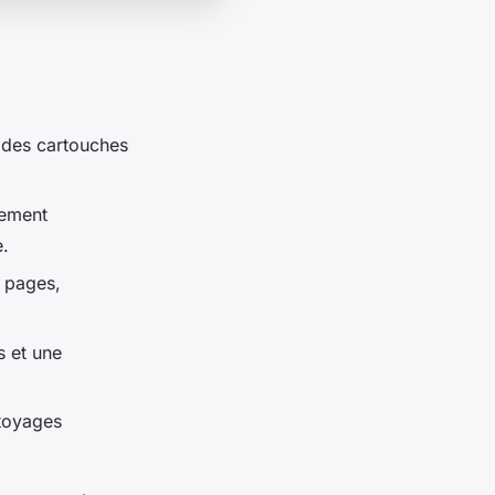
 des cartouches
dement
e.
0 pages,
s et une
ttoyages