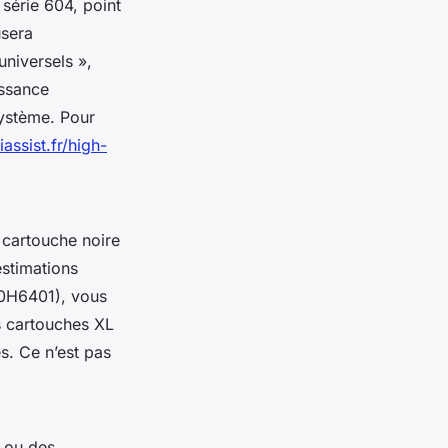
série 604, point
usera
niversels »,
issance
système. Pour
iassist.fr/high-
 cartouche noire
estimations
10H6401), vous
s cartouches XL
s. Ce n’est pas
s ou des