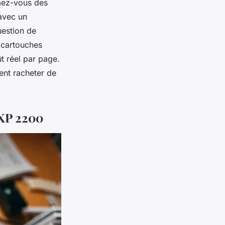
imez-vous des
avec un
uestion de
 cartouches
ût réel par page.
ent racheter de
 XP 2200