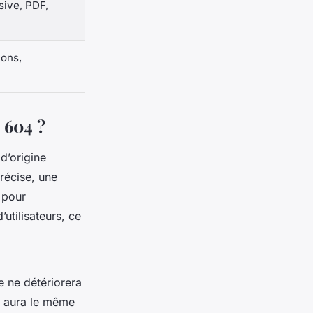
sive, PDF,
ions,
 604 ?
 d’origine
précise, une
e pour
utilisateurs, ce
re ne détériorera
ge aura le même