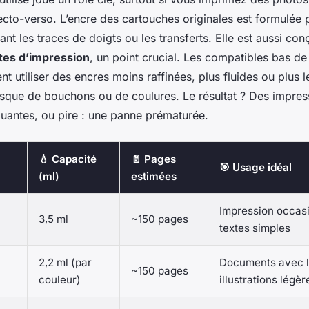
cto-verso. L’encre des cartouches originales est formulée 
ant les traces de doigts ou les transferts. Elle est aussi co
tes d’impression
, un point crucial. Les compatibles bas 
t utiliser des encres moins raffinées, plus fluides ou plus l
isque de bouchons ou de coulures. Le résultat ? Des impres
uantes, ou pire : une panne prématurée.
💧 Capacité
📄 Pages
🎯 Usage idéal
(ml)
estimées
Impression occasi
3,5 ml
~150 pages
textes simples
2,2 ml (par
Documents avec l
~150 pages
couleur)
illustrations légèr