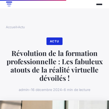
Accueil
›
Actu
ACTU
Révolution de la formation
professionnelle : Les fabuleux
atouts de la réalité virtuelle
dévoilés !
admin
•
16 décembre 2024
•
6 min de lecture